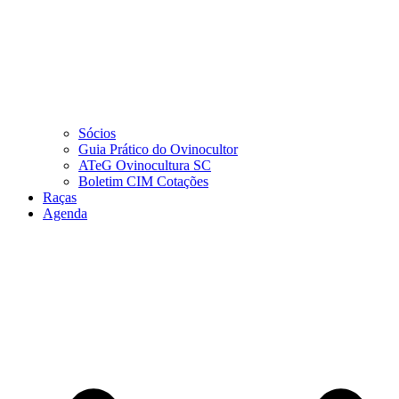
Sócios
Guia Prático do Ovinocultor
ATeG Ovinocultura SC
Boletim CIM Cotações
Raças
Agenda