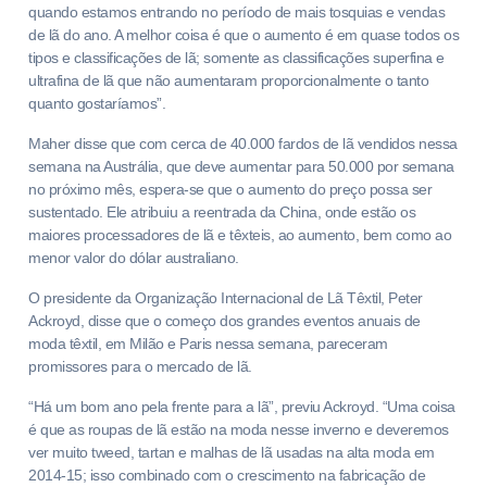
quando estamos entrando no período de mais tosquias e vendas
de lã do ano. A melhor coisa é que o aumento é em quase todos os
tipos e classificações de lã; somente as classificações superfina e
ultrafina de lã que não aumentaram proporcionalmente o tanto
quanto gostaríamos”.
Maher disse que com cerca de 40.000 fardos de lã vendidos nessa
semana na Austrália, que deve aumentar para 50.000 por semana
no próximo mês, espera-se que o aumento do preço possa ser
sustentado. Ele atribuiu a reentrada da China, onde estão os
maiores processadores de lã e têxteis, ao aumento, bem como ao
menor valor do dólar australiano.
O presidente da Organização Internacional de Lã Têxtil, Peter
Ackroyd, disse que o começo dos grandes eventos anuais de
moda têxtil, em Milão e Paris nessa semana, pareceram
promissores para o mercado de lã.
“Há um bom ano pela frente para a lã”, previu Ackroyd. “Uma coisa
é que as roupas de lã estão na moda nesse inverno e deveremos
ver muito tweed, tartan e malhas de lã usadas na alta moda em
2014-15; isso combinado com o crescimento na fabricação de