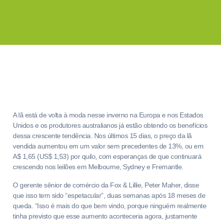
A lã está de volta à moda nesse inverno na Europa e nos Estados
Unidos e os produtores australianos já estão obtendo os benefícios
dessa crescente tendência. Nos últimos 15 dias, o preço da lã
vendida aumentou em um valor sem precedentes de 13%, ou em
A$ 1,65 (US$ 1,53) por quilo, com esperanças de que continuará
crescendo nos leilões em Melbourne, Sydney e Fremantle.
O gerente sênior de comércio da Fox & Lillie, Peter Maher, disse
que isso tem sido “espetacular”, duas semanas após 18 meses de
queda. “Isso é mais do que bem vindo, porque ninguém realmente
tinha previsto que esse aumento aconteceria agora, justamente