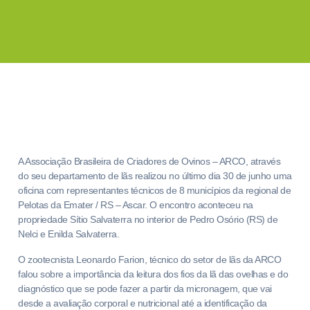
A Associação Brasileira de Criadores de Ovinos – ARCO, através
do seu departamento de lãs realizou no último dia 30 de junho uma
oficina com representantes técnicos de 8 municípios da regional de
Pelotas da Emater / RS – Ascar. O encontro aconteceu na
propriedade Sítio Salvaterra no interior de Pedro Osório (RS) de
Nelci e Enilda Salvaterra.
O zootecnista Leonardo Farion, técnico do setor de lãs da ARCO
falou sobre a importância da leitura dos fios da lã das ovelhas e do
diagnóstico que se pode fazer a partir da micronagem, que vai
desde a avaliação corporal e nutricional até a identificação da