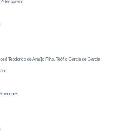
2º tesoureiro
s
osé Teodorico de Araújo Filho, Teófilo Garcia de Garcia
ão:
 Rodrigues
a