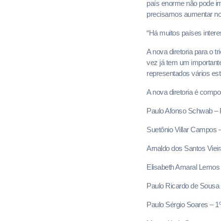
país enorme não pode im
precisamos aumentar nos
“Há muitos países intere
A nova diretoria para o 
vez já tem um importante
representados vários es
A nova diretoria é compo
Paulo Afonso Schwab – 
Suetônio Villar Campos –
Arnaldo dos Santos Vieira
Elisabeth Amaral Lemos –
Paulo Ricardo de Sousa D
Paulo Sérgio Soares – 1º