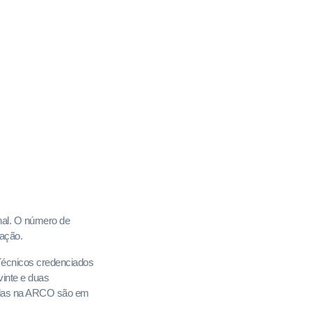
nal. O número de
ração.
 Técnicos credenciados
inte e duas
radas na ARCO são em