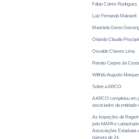
Fábio Cotrim Rodrigues
Luiz Fernando Mainardi
Maristela Genro Gessin
Orlando Cláudio Procópi
Osvaldo Chaves Lima
Renato Carpes da Costa
Wilfrido Augusto Marque
Sobre a ARCO:
A ARCO completou em jan
associados da entidade é
As Inspeções de Registr
pelo MAPA e cadastrados
Associações Estaduais 
número de 24.