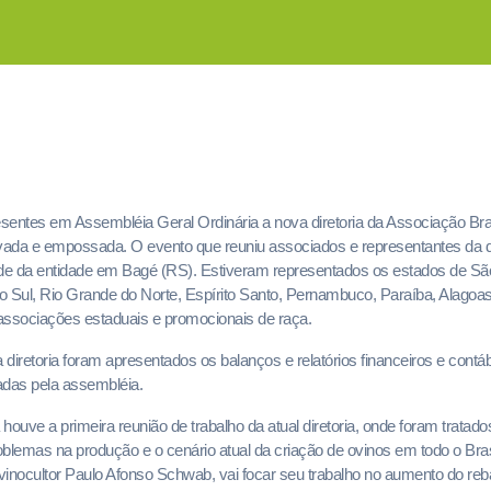
entes em Assembléia Geral Ordinária a nova diretoria da Associação Bras
ada e empossada. O evento que reuniu associados e representantes da di
ede da entidade em Bagé (RS). Estiveram representados os estados de Sã
 Sul, Rio Grande do Norte, Espírito Santo, Pernambuco, Paraíba, Alagoas, 
associações estaduais e promocionais de raça.
diretoria foram apresentados os balanços e relatórios financeiros e contáb
adas pela assembléia.
houve a primeira reunião de trabalho da atual diretoria, onde foram tratado
roblemas na produção e o cenário atual da criação de ovinos em todo o Bra
o ovinocultor Paulo Afonso Schwab, vai focar seu trabalho no aumento do reb