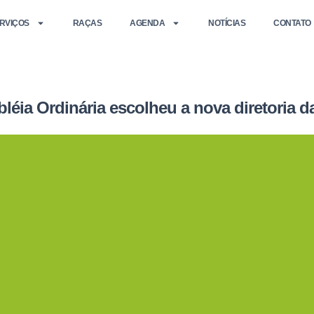
RVIÇOS
RAÇAS
AGENDA
NOTÍCIAS
CONTATO
léia Ordinária escolheu a nova diretoria 