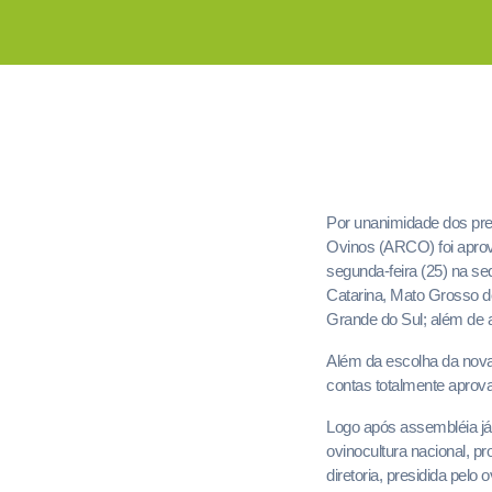
Por unanimidade dos pres
Ovinos (ARCO) foi aprov
segunda-feira (25) na s
Catarina, Mato Grosso do
Grande do Sul; além de 
Além da escolha da nova 
contas totalmente aprov
Logo após assembléia já 
ovinocultura nacional, p
diretoria, presidida pel