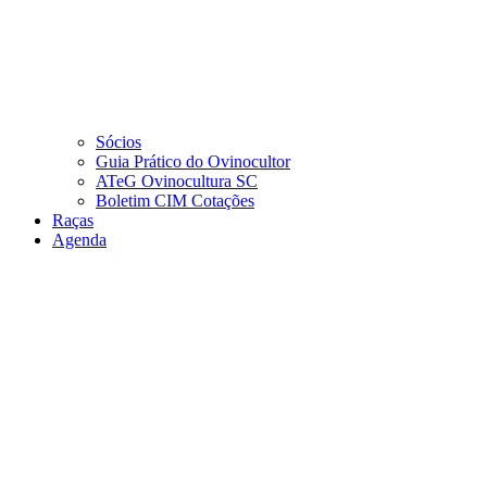
Sócios
Guia Prático do Ovinocultor
ATeG Ovinocultura SC
Boletim CIM Cotações
Raças
Agenda