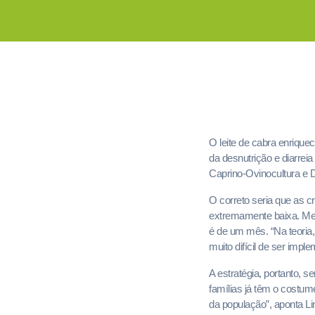
O leite de cabra enrique
da desnutrição e diarrei
Caprino-Ovinocultura e Di
O correto seria que as 
extremamente baixa. Mes
é de um mês. “Na teoria,
muito difícil de ser impl
A estratégia, portanto, se
famílias já têm o costum
da população”, aponta L