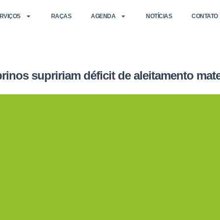
RVIÇOS
RAÇAS
AGENDA
NOTÍCIAS
CONTATO
rinos supririam déficit de aleitamento mat