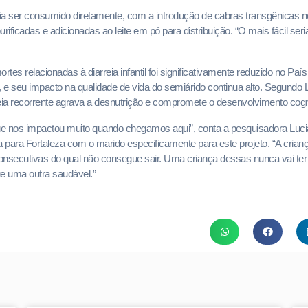
ria ser consumido diretamente, com a introdução de cabras transgênicas 
rificadas e adicionadas ao leite em pó para distribuição. “O mais fácil ser
tes relacionadas à diarreia infantil foi significativamente reduzido no Paí
, e seu impacto na qualidade de vida do semiárido continua alto. Segundo L
ia recorrente agrava a desnutrição e compromete o desenvolvimento cogni
ue nos impactou muito quando chegamos aqui”, conta a pesquisadora Lucia
para Fortaleza com o marido especificamente para este projeto. “A crianç
 consecutivas do qual não consegue sair. Uma criança dessas nunca vai t
ue uma outra saudável.”