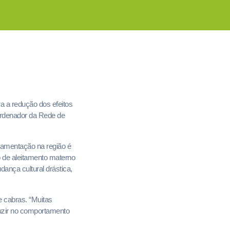
ra a redução dos efeitos
oordenador da Rede de
mamentação na região é
 de aleitamento materno
ança cultural drástica,
de cabras. “Muitas
duzir no comportamento