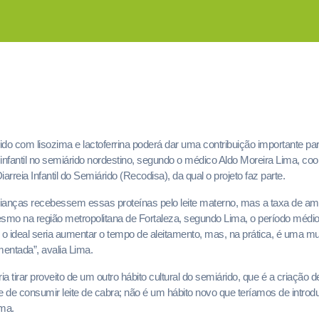
cido com lisozima e lactoferrina poderá dar uma contribuição importante pa
a infantil no semiárido nordestino, segundo o médico Aldo Moreira Lima, c
arreia Infantil do Semiárido (Recodisa), da qual o projeto faz parte.
crianças recebessem essas proteínas pelo leite materno, mas a taxa de a
mo na região metropolitana de Fortaleza, segundo Lima, o período médio
 o ideal seria aumentar o tempo de aleitamento, mas, na prática, é uma mud
ementada”, avalia Lima.
ria tirar proveito de um outro hábito cultural do semiárido, que é a criação 
e de consumir leite de cabra; não é um hábito novo que teríamos de intro
ima.