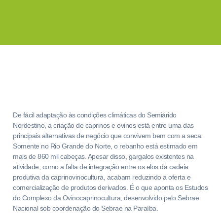
De fácil adaptação às condições climáticas do Semiárido
Nordestino, a criação de caprinos e ovinos está entre uma das
principais alternativas de negócio que convivem bem com a seca.
Somente no Rio Grande do Norte, o rebanho está estimado em
mais de 860 mil cabeças. Apesar disso, gargalos existentes na
atividade, como a falta de integração entre os elos da cadeia
produtiva da caprinovinocultura, acabam reduzindo a oferta e
comercialização de produtos derivados. É o que aponta os Estudos
do Complexo da Ovinocaprinocultura, desenvolvido pelo Sebrae
Nacional sob coordenação do Sebrae na Paraíba.