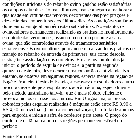
condições nutricionais do rebanho ovino gaúcho estão satisfatórias,
os campos naturais estão mais fibrosos, mas começam a melhorar a
qualidade em virtude dos rebrotes decorrentes das precipitações e
elevação das temperaturas dos últimos dias. As condições sanitárias
do rebanho em geral também estão satisfatórias. No entanto, os
ovinocultores permanecem realizando as práticas no monitoramento
e controle das verminoses, assim como com o piolho e a sarna
ovina, que são controladas através de tratamentos sanitários
estratégicos. Os ovinocultores permanecem realizando as práticas de
manejo no rebanho de entrada de primavera, tais como descola,
castração e assinalação nos cordeiros. Em alguns municípios já
iniciou o período de esquila de ovinos e, a partir na segunda
quinzena deste mês, deve ocorrer uma expansão da atividade. No
entanto, se observa em algumas regiões, especialmente na região de
Bagé e Fronteira Oeste do Estado, a escassez de esquiladores e uma
procura crescente pela esquila realizada à máquina, especialmente
pelo método australiano tally-hi, que é mais rápido, eficiente e
provoca menos estresse nos animais. Em Uruguaiana, os preços
cobrados pelas esquilas realizadas à máquina estão entre R$ 3,90 a
R$ 4,20 por ovelha. Quanto à comercialização, há oferta de animais
para engorda e inicia a safra de cordeiros para abate. O preço do
cordeiro e da lã na maioria das regiões permaneceu estável no
período.
Fonte: Farmpoint