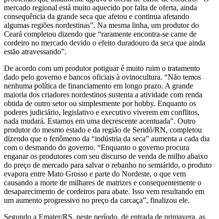
mercado regional está muito aquecido por falta de oferta, ainda
consequência da grande seca que afetou e continua afetando
algumas regiões nordestinas”. Na mesma linha, um produtor do
Ceará completou dizendo que “raramente encontra-se carne de
cordeiro no mercado devido o efeito duradouro da seca que ainda
estão atravessando”.
De acordo com um produtor potiguar é muito ruim o tratamento
dado pelo governo e bancos oficiais à ovinocultura. “Não temos
nenhuma política de financiamento em longo prazo. A grande
maioria dos criadores nordestinos sustenta a atividade com renda
obtida de outro setor ou simplesmente por hobby. Enquanto os
poderes judiciário, legislativo e executivo viverem em conflitos,
nada mudará. Estamos em uma decrescente acentuada”. Outro
produtor do mesmo estado e da região de Seridó/RN, completou
dizendo que o fenômeno da “indústria da seca” aumenta a cada dia
com o desmando do governo. “Enquanto o governo procura
enganar os produtores com seu discurso de venda de milho abaixo
do preço de mercado para salvar o rebanho no semiárido, o produto
evapora entre Mato Grosso e parte do Nordeste, o que vem
causando a morte de milhares de matrizes e consequentemente o
desaparecimento de cordeiros para abate. Isso vem resultando em
um aumento progressivo no preço da carcaça”, finalizou ele.
Segundo a Emater/RS, neste período, de entrada de primavera, as