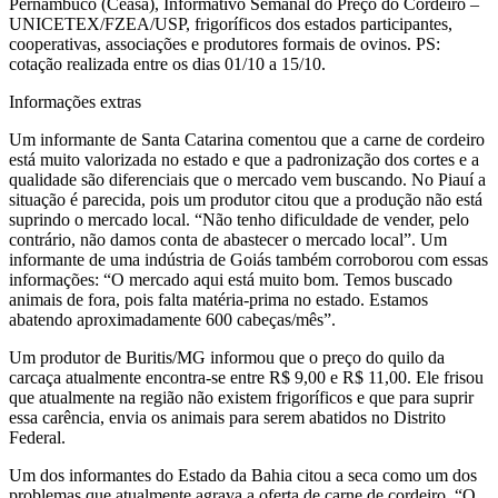
Pernambuco (Ceasa), Informativo Semanal do Preço do Cordeiro –
UNICETEX/FZEA/USP, frigoríficos dos estados participantes,
cooperativas, associações e produtores formais de ovinos. PS:
cotação realizada entre os dias 01/10 a 15/10.
Informações extras
Um informante de Santa Catarina comentou que a carne de cordeiro
está muito valorizada no estado e que a padronização dos cortes e a
qualidade são diferenciais que o mercado vem buscando. No Piauí a
situação é parecida, pois um produtor citou que a produção não está
suprindo o mercado local. “Não tenho dificuldade de vender, pelo
contrário, não damos conta de abastecer o mercado local”. Um
informante de uma indústria de Goiás também corroborou com essas
informações: “O mercado aqui está muito bom. Temos buscado
animais de fora, pois falta matéria-prima no estado. Estamos
abatendo aproximadamente 600 cabeças/mês”.
Um produtor de Buritis/MG informou que o preço do quilo da
carcaça atualmente encontra-se entre R$ 9,00 e R$ 11,00. Ele frisou
que atualmente na região não existem frigoríficos e que para suprir
essa carência, envia os animais para serem abatidos no Distrito
Federal.
Um dos informantes do Estado da Bahia citou a seca como um dos
problemas que atualmente agrava a oferta de carne de cordeiro. “O