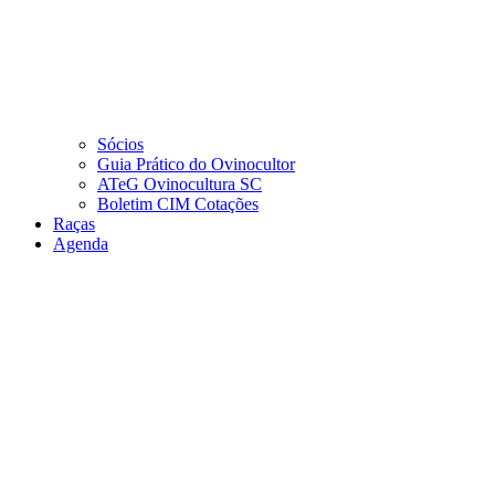
Sócios
Guia Prático do Ovinocultor
ATeG Ovinocultura SC
Boletim CIM Cotações
Raças
Agenda