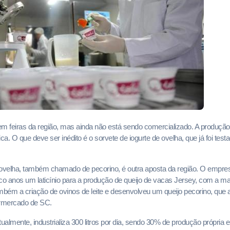
 em feiras da região, mas ainda não está sendo comercializado. A produçã
ca. O que deve ser inédito é o sorvete de iogurte de ovelha, que já foi tes
 ovelha, também chamado de pecorino, é outra aposta da região. O empres
o anos um laticínio para a produção de queijo de vacas Jersey, com a 
bém a criação de ovinos de leite e desenvolveu um queijo pecorino, que 
ermercado de SC.
ualmente, industrializa 300 litros por dia, sendo 30% de produção própria 