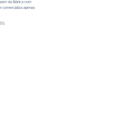
 saem da fábrica com
le comercializa apenas
RBS.