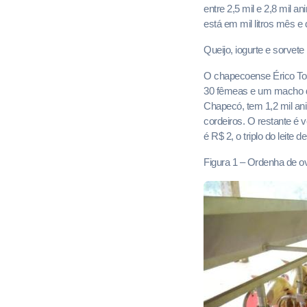
entre 2,5 mil e 2,8 mil 
está em mil litros mês e 
Queijo, iogurte e sorvete
O chapecoense Érico Tor
30 fêmeas e um macho d
Chapecó, tem 1,2 mil ani
cordeiros. O restante é 
é R$ 2, o triplo do leite 
Figura 1 – Ordenha de ov