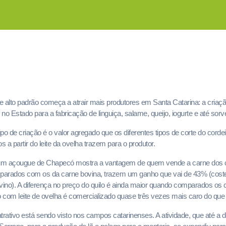
alto padrão começa a atrair mais produtores em Santa Catarina: a criaç
 no Estado para a fabricação de linguiça, salame, queijo, iogurte e até sorve
ipo de criação é o valor agregado que os diferentes tipos de corte do corde
a partir do leite da ovelha trazem para o produtor.
um açougue de Chapecó mostra a vantagem de quem vende a carne dos c
mparados com os da carne bovina, trazem um ganho que vai de 43% (coste
bovino). A diferença no preço do quilo é ainda maior quando comparados os
to com leite de ovelha é comercializado quase três vezes mais caro do que o
trativo está sendo visto nos campos catarinenses. A atividade, que até a