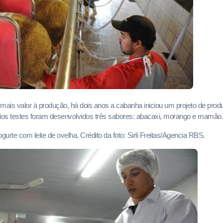
mais valor à produção, há dois anos a cabanha iniciou um projeto de produç
rios testes foram desenvolvidos três sabores: abacaxi, morango e mamão.
gurte com leite de ovelha. Crédito da foto: Sirli Freitas/Agencia RBS.