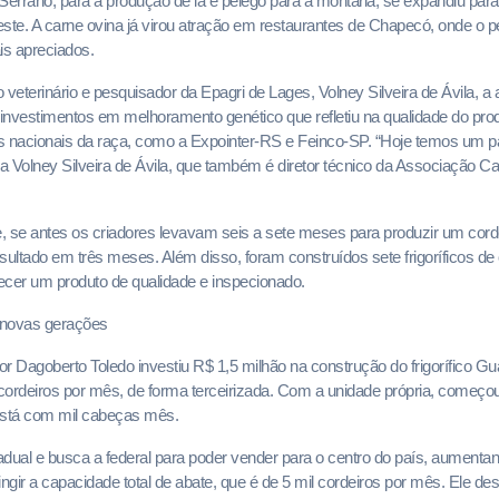
Serrano, para a produção de lã e pelego para a montaria, se expandiu para
ste. A carne ovina já virou atração em restaurantes de Chapecó, onde o pern
is apreciados.
eterinário e pesquisador da Epagri de Lages, Volney Silveira de Ávila, a 
nvestimentos em melhoramento genético que refletiu na qualidade do prod
s nacionais da raça, como a Expointer-RS e Feinco-SP. “Hoje temos um p
ca Volney Silveira de Ávila, que também é diretor técnico da Associação C
, se antes os criadores levavam seis a sete meses para produzir um corde
tado em três meses. Além disso, foram construídos sete frigoríficos de 
recer um produto de qualidade e inspecionado.
 novas gerações
tor Dagoberto Toledo investiu R$ 1,5 milhão na construção do frigorífico 
 cordeiros por mês, de forma terceirizada. Com a unidade própria, começ
está com mil cabeças mês.
dual e busca a federal para poder vender para o centro do país, aumentan
ingir a capacidade total de abate, que é de 5 mil cordeiros por mês. Ele d