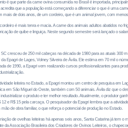
nto é que parte da carne ovina consumida no Brasil é importada, principa
 acredita que a população está começando a diferenciar o que é uma carne
om mais de dois anos, de um cordeiro, que é um animal jovem, com meno
cordeiro é mais tenra e macia. A carne dos animais adultos abatidos no fri
abricação de quibe e linguiça. Neste segundo semestre será lançado o sala
SC cresceu de 250 mil cabeças na década de 1980 para as atuais 300 mi
r da Epagri de Lages, Volney Silveira de Ávila. Ele estima em 70 mil o núm
ada de 1990, a Epagri vem realizando cursos profissionalizantes para produ
ustrialização.
ividade leiteira no Estado, a Epagri montou um centro de pesquisa em La
ógica em São Miguel do Oeste, também com 50 animais. Ávila diz que o de
ndustrializar o produto e ter melhor resultado. Atualmente, o produtor gan
$ 12 e R$ 15 pela carcaça. O pesquisador da Epagri lembra que a atividad
ão de obra familiar, o que reforça o potencial de produção no Estado.
criação de ovelhas leiteiras há apenas seis anos, Santa Catarina já tem o m
te da Associação Brasileira dos Criadores de Ovinos Leiteiros, o chapec