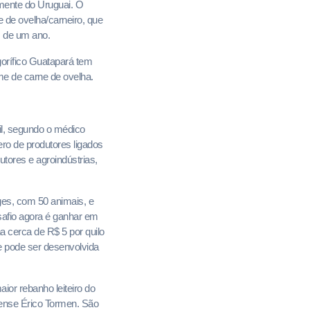
lmente do Uruguai. O
 de ovelha/carneiro, que
s de um ano.
gorífico Guatapará tem
me de carne de ovelha.
l, segundo o médico
ero de produtores ligados
tores e agroindústrias,
ges, com 50 animais, e
safio agora é ganhar em
ha cerca de R$ 5 por quilo
e pode ser desenvolvida
aior rebanho leiteiro do
oense Érico Tormen. São