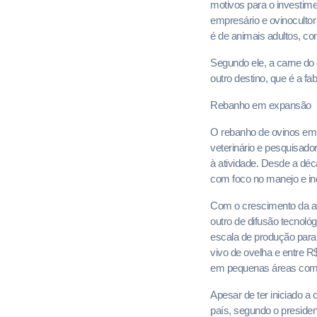
motivos para o investime
empresário e ovinocultor
é de animais adultos, c
Segundo ele, a carne do 
outro destino, que é a f
Rebanho em expansão
O rebanho de ovinos em 
veterinário e pesquisado
à atividade. Desde a déc
com foco no manejo e ind
Com o crescimento da at
outro de difusão tecnol
escala de produção para i
vivo de ovelha e entre R
em pequenas áreas com m
Apesar de ter iniciado a 
país, segundo o presiden