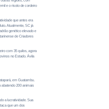
 outras regiões, com
il e o risoto de cordeiro
atividade que antes era
uto. Atualmente, SC já
adrão genético elevado e
atarinense de Criadores
iro com 35 quilos, agora
ovinos no Estado. Ávila
Guatapará, em Guatambu.
ou abatendo 200 animais
do a lucratividade. Sua
estaca que um dos