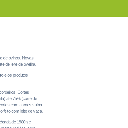
ão de ovinos. Novas
te de leite de ovelha.
iro e os produtos
ordeiros. Cortes
la) até 75% (carré de
 cortes com carnes suína
 feito com leite de vaca.
 década de 1980 se