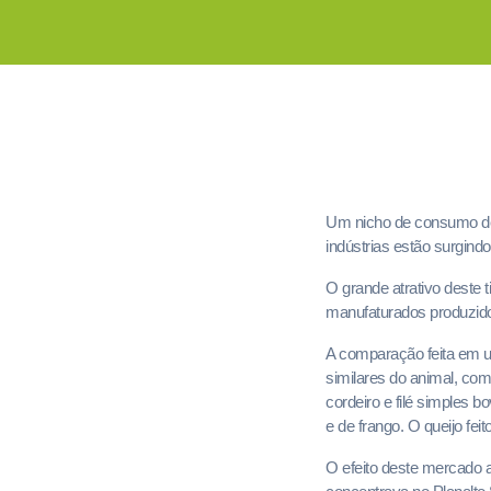
Um nicho de consumo de 
indústrias estão surgindo
O grande atrativo deste t
manufaturados produzidos 
A comparação feita em 
similares do animal, co
cordeiro e filé simples 
e de frango. O queijo fei
O efeito deste mercado a