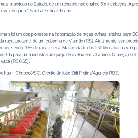
animais mantidos no Estado, de um rebanho nacional de 6 mil cabeças. A p
deve chegar a 1,5 mil até o final do ano.
men foi um dos pioneiros na importação de raças ovinas leiteiras para 
a raça Lacaune, de um cabanha de Viamão (RS). Atualmente, sua propr
mais, sendo 70% de raça leiteira. Mas metade dos 250 litros diários vão pa
vendido para uma indústria de queijo de ovelha em Chapecó. O preço do lit
de vaca (R$ 0,65).
elhas – Chapecó/SC. Crédito da foto: Sirli Freitas/Agencia RBS.