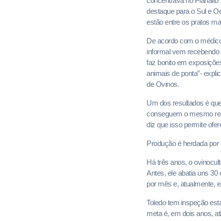
concentrava no Planalto 
destaque para o Sul e Oe
estão entre os pratos ma
De acordo com o médico v
informal vem recebendo i
faz bonito em exposiçõe
animais de ponta”- expli
de Ovinos.
Um dos resultados é que
conseguem o mesmo resul
diz que isso permite ofe
Produção é herdada por
Há três anos, o ovinocul
Antes, ele abatia uns 30
por mês e, atualmente, 
Toledo tem inspeção esta
meta é, em dois anos, at