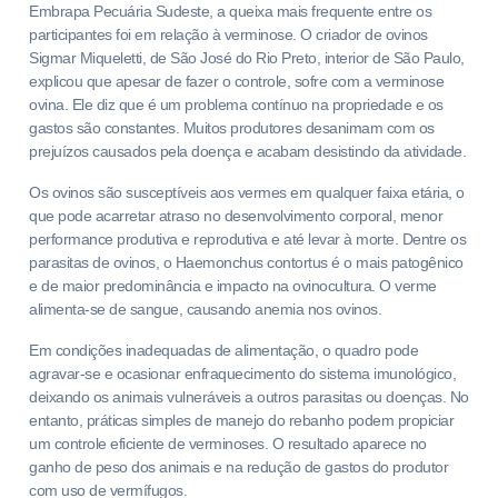
Embrapa Pecuária Sudeste, a queixa mais frequente entre os
participantes foi em relação à verminose. O criador de ovinos
Sigmar Miqueletti, de São José do Rio Preto, interior de São Paulo,
explicou que apesar de fazer o controle, sofre com a verminose
ovina. Ele diz que é um problema contínuo na propriedade e os
gastos são constantes. Muitos produtores desanimam com os
prejuízos causados pela doença e acabam desistindo da atividade.
Os ovinos são susceptíveis aos vermes em qualquer faixa etária, o
que pode acarretar atraso no desenvolvimento corporal, menor
performance produtiva e reprodutiva e até levar à morte. Dentre os
parasitas de ovinos, o Haemonchus contortus é o mais patogênico
e de maior predominância e impacto na ovinocultura. O verme
alimenta-se de sangue, causando anemia nos ovinos.
Em condições inadequadas de alimentação, o quadro pode
agravar-se e ocasionar enfraquecimento do sistema imunológico,
deixando os animais vulneráveis a outros parasitas ou doenças. No
entanto, práticas simples de manejo do rebanho podem propiciar
um controle eficiente de verminoses. O resultado aparece no
ganho de peso dos animais e na redução de gastos do produtor
com uso de vermífugos.