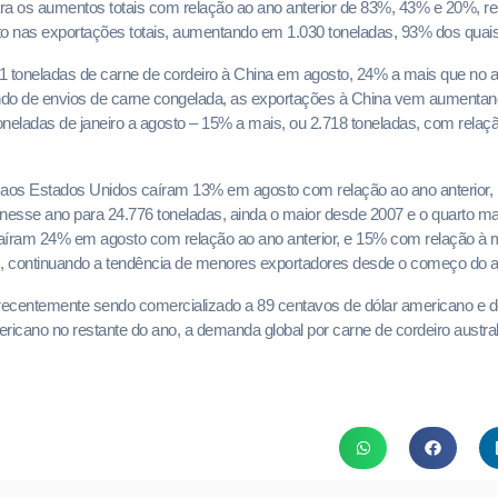
ara os aumentos totais com relação ao ano anterior de 83%, 43% e 20%, r
o nas exportações totais, aumentando em 1.030 toneladas, 93% dos quais 
81 toneladas de carne de cordeiro à China em agosto, 24% a mais que no a
ndo de envios de carne congelada, as exportações à China vem aumenta
toneladas de janeiro a agosto – 15% a mais, ou 2.718 toneladas, com rel
 aos Estados Unidos caíram 13% em agosto com relação ao ano anterior, 
a nesse ano para 24.776 toneladas, ainda o maior desde 2007 e o quarto ma
aíram 24% em agosto com relação ao ano anterior, e 15% com relação à m
s, continuando a tendência de menores exportadores desde o começo do a
 recentemente sendo comercializado a 89 centavos de dólar americano e d
ricano no restante do ano, a demanda global por carne de cordeiro austr