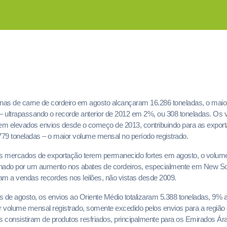
anas de carne de cordeiro em agosto alcançaram 16.286 toneladas, o mai
 – ultrapassando o recorde anterior de 2012 em 2%, ou 308 toneladas. O
m elevados envios desde o começo de 2013, contribuindo para as exporta
79 toneladas – o maior volume mensal no período registrado.
os mercados de exportação terem permanecido fortes em agosto, o volum
ionado por um aumento nos abates de cordeiros, especialmente em New S
am a vendas recordes nos leilões, não vistas desde 2009.
 de agosto, os envios ao Oriente Médio totalizaram 5.388 toneladas, 9% 
ior volume mensal registrado, somente excedido pelos envios para a região
 consistiram de produtos resfriados, principalmente para os Emirados Ár