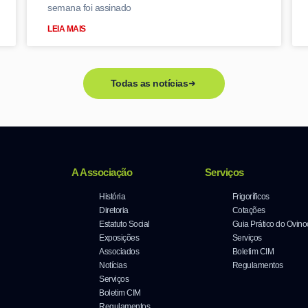
semana foi assinado
LEIA MAIS
Todas as notícias
A Associação
Serviços
História
Frigoríficos
Diretoria
Cotações
Estatuto Social
Guia Prático do Ovino
Exposições
Serviços
Associados
Boletim CIM
Notícias
Regulamentos
Serviços
Boletim CIM
Regulamentos