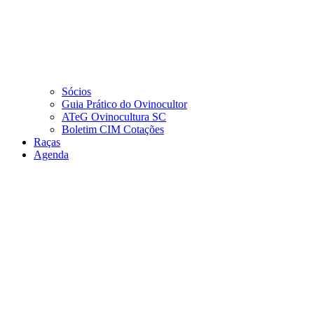
Sócios
Guia Prático do Ovinocultor
ATeG Ovinocultura SC
Boletim CIM Cotações
Raças
Agenda