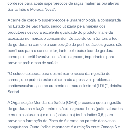
cordeiros para abate superprecoce de raças maternas brasileiras
Santa Inês e Morada Nova”.
A carne de cordeiro superprecoce é uma tecnologia já consagrada
no Estado de São Paulo, sendo utilizada pela maioria dos
produtores devido à excelente qualidade do produto final e da
aceitação no mercado consumidor. De acordo com Sartori, o teor
de gordura na carne e a composição do perfil de ácidos graxos são
benéficos para o consumidor, tanto pelo baixo teor de gordura,
como pelo perfil favorável dos ácidos graxos, importantes para
prevenir problemas de saúde.
“O estudo colabora para desmitificar o receio da ingestão de
carnes, que poderia estar relacionado a possíveis problemas
cardiovasculares, como aumento do mau colesterol (LDL)”, detalha
Sartori.
A Organização Mundial da Saúde (OMS) preconiza que a ingestão
de gordura na relação entre os ácidos graxos bons (poliinsaturados
e monoinsaturados) e ruins (saturados) tenha índice 0,6, para
prevenir a formação da Placa de Ateroma na parede dos vasos
sanguíneos. Outro índice importante é a relação entre Omega 6 e