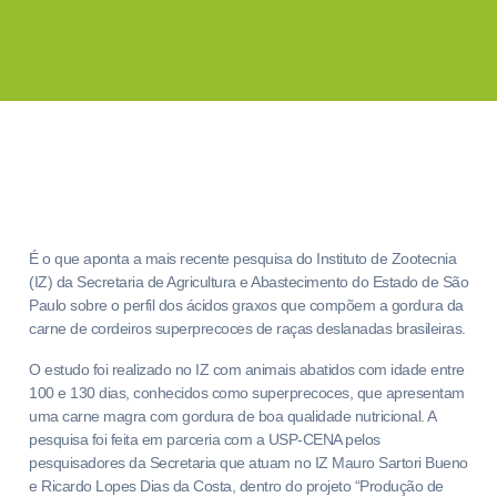
É o que aponta a mais recente pesquisa do Instituto de Zootecnia
(IZ) da Secretaria de Agricultura e Abastecimento do Estado de São
Paulo sobre o perfil dos ácidos graxos que compõem a gordura da
carne de cordeiros superprecoces de raças deslanadas brasileiras.
O estudo foi realizado no IZ com animais abatidos com idade entre
100 e 130 dias, conhecidos como superprecoces, que apresentam
uma carne magra com gordura de boa qualidade nutricional. A
pesquisa foi feita em parceria com a USP-CENA pelos
pesquisadores da Secretaria que atuam no IZ Mauro Sartori Bueno
e Ricardo Lopes Dias da Costa, dentro do projeto “Produção de