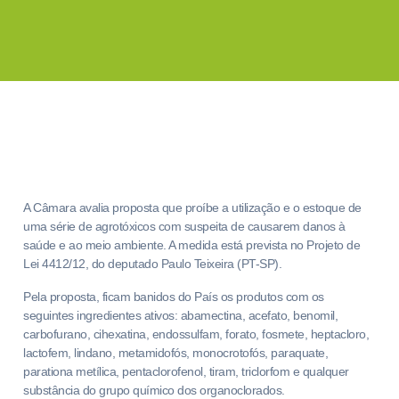
A Câmara avalia proposta que proíbe a utilização e o estoque de
uma série de agrotóxicos com suspeita de causarem danos à
saúde e ao meio ambiente. A medida está prevista no Projeto de
Lei 4412/12, do deputado Paulo Teixeira (PT-SP).
Pela proposta, ficam banidos do País os produtos com os
seguintes ingredientes ativos: abamectina, acefato, benomil,
carbofurano, cihexatina, endossulfam, forato, fosmete, heptacloro,
lactofem, lindano, metamidofós, monocrotofós, paraquate,
parationa metílica, pentaclorofenol, tiram, triclorfom e qualquer
substância do grupo químico dos organoclorados.