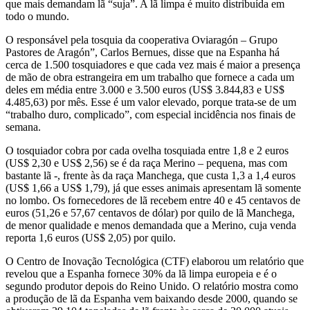
que mais demandam lã “suja”. A lã limpa é muito distribuída em
todo o mundo.
O responsável pela tosquia da cooperativa Oviaragón – Grupo
Pastores de Aragón”, Carlos Bernues, disse que na Espanha há
cerca de 1.500 tosquiadores e que cada vez mais é maior a presença
de mão de obra estrangeira em um trabalho que fornece a cada um
deles em média entre 3.000 e 3.500 euros (US$ 3.844,83 e US$
4.485,63) por mês. Esse é um valor elevado, porque trata-se de um
“trabalho duro, complicado”, com especial incidência nos finais de
semana.
O tosquiador cobra por cada ovelha tosquiada entre 1,8 e 2 euros
(US$ 2,30 e US$ 2,56) se é da raça Merino – pequena, mas com
bastante lã -, frente às da raça Manchega, que custa 1,3 a 1,4 euros
(US$ 1,66 a US$ 1,79), já que esses animais apresentam lã somente
no lombo. Os fornecedores de lã recebem entre 40 e 45 centavos de
euros (51,26 e 57,67 centavos de dólar) por quilo de lã Manchega,
de menor qualidade e menos demandada que a Merino, cuja venda
reporta 1,6 euros (US$ 2,05) por quilo.
O Centro de Inovação Tecnológica (CTF) elaborou um relatório que
revelou que a Espanha fornece 30% da lã limpa europeia e é o
segundo produtor depois do Reino Unido. O relatório mostra como
a produção de lã da Espanha vem baixando desde 2000, quando se