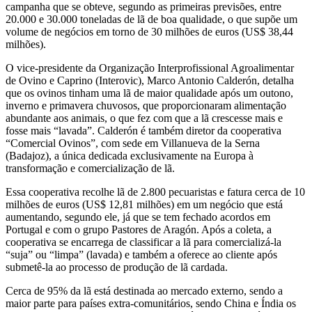
campanha que se obteve, segundo as primeiras previsões, entre
20.000 e 30.000 toneladas de lã de boa qualidade, o que supõe um
volume de negócios em torno de 30 milhões de euros (US$ 38,44
milhões).
O vice-presidente da Organização Interprofissional Agroalimentar
de Ovino e Caprino (Interovic), Marco Antonio Calderón, detalha
que os ovinos tinham uma lã de maior qualidade após um outono,
inverno e primavera chuvosos, que proporcionaram alimentação
abundante aos animais, o que fez com que a lã crescesse mais e
fosse mais “lavada”. Calderón é também diretor da cooperativa
“Comercial Ovinos”, com sede em Villanueva de la Serna
(Badajoz), a única dedicada exclusivamente na Europa à
transformação e comercialização de lã.
Essa cooperativa recolhe lã de 2.800 pecuaristas e fatura cerca de 10
milhões de euros (US$ 12,81 milhões) em um negócio que está
aumentando, segundo ele, já que se tem fechado acordos em
Portugal e com o grupo Pastores de Aragón. Após a coleta, a
cooperativa se encarrega de classificar a lã para comercializá-la
“suja” ou “limpa” (lavada) e também a oferece ao cliente após
submetê-la ao processo de produção de lã cardada.
Cerca de 95% da lã está destinada ao mercado externo, sendo a
maior parte para países extra-comunitários, sendo China e Índia os