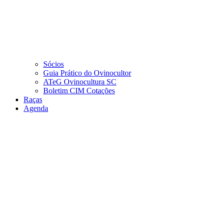
Sócios
Guia Prático do Ovinocultor
ATeG Ovinocultura SC
Boletim CIM Cotações
Raças
Agenda