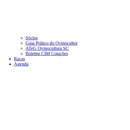
Sócios
Guia Prático do Ovinocultor
ATeG Ovinocultura SC
Boletim CIM Cotações
Raças
Agenda