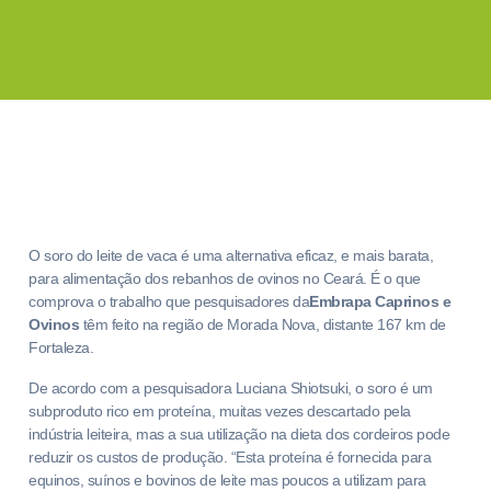
O soro do leite de vaca é uma alternativa eficaz, e mais barata,
para alimentação dos rebanhos de ovinos no Ceará. É o que
comprova o trabalho que pesquisadores da
Embrapa Caprinos e
Ovinos
têm feito na região de Morada Nova, distante 167 km de
Fortaleza.
De acordo com a pesquisadora Luciana Shiotsuki, o soro é um
subproduto rico em proteína, muitas vezes descartado pela
indústria leiteira, mas a sua utilização na dieta dos cordeiros pode
reduzir os custos de produção. “Esta proteína é fornecida para
equinos, suínos e bovinos de leite mas poucos a utilizam para