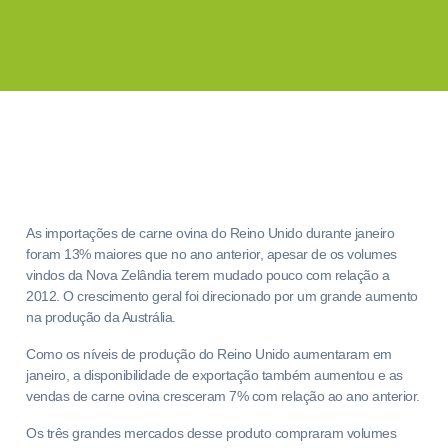
As importações de carne ovina do Reino Unido durante janeiro
foram 13% maiores que no ano anterior, apesar de os volumes
vindos da Nova Zelândia terem mudado pouco com relação a
2012. O crescimento geral foi direcionado por um grande aumento
na produção da Austrália.
Como os níveis de produção do Reino Unido aumentaram em
janeiro, a disponibilidade de exportação também aumentou e as
vendas de carne ovina cresceram 7% com relação ao ano anterior.
Os três grandes mercados desse produto compraram volumes